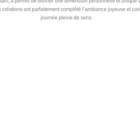
main, a permis de donner une dimension personnelle et unique à 
 créations ont parfaitement complété l’ambiance joyeuse et con
journée pleine de sens.